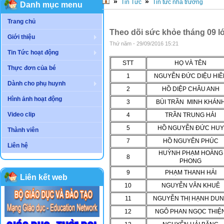
»
»
Tin Tức
Tin tức nhà trường
Danh mục menu
Trang chủ
Theo dõi sức khỏe tháng 09 lớ
Giới thiệu
Thứ năm - 29/09/2016 15:21
Tin Tức hoạt động
STT
HỌ VÀ TÊN
Thực đơn của bé
1
NGUYỄN ĐỨC DIỆU HIỀ
Dành cho phụ huynh
2
HỒ DIỆP CHÂU ANH
Hình ảnh hoạt động
3
BÙI TRẦN MINH KHÁN
Video clip
4
TRẦN TRUNG HẢI
5
HỒ NGUYỄN ĐỨC HUY
Thành viên
7
HỒ NGUYÊN PHÚC
Liên hệ
HUỲNH PHẠM HOÀNG
8
PHONG
9
PHẠM THANH HẢI
Liên kết web
10
NGUYỄN VÂN KHUÊ
11
NGUYỄN THỊ HẠNH DU
12
NGÔ PHAN NGỌC THIỆ