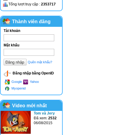
Tổng lượt truy cập :
2353717
Thành viên đăng
Tài khoản
nhập
Mật khẩu
Quên mật khẩu?
Đăng nhập bằng OpenID
Google
Yahoo
Myopenid
Video mới nhất
Tom và Jery
Đã xem:
2532
06/08/2015