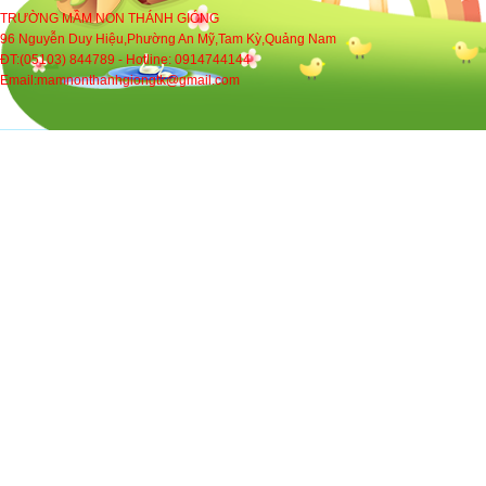
TRƯỜNG MẦM NON THÁNH GIÓNG
96 Nguyễn Duy Hiệu,Phường An Mỹ,Tam Kỳ,Quảng Nam
ĐT:(05103) 844789 - Hotline: 0914744144
Email:mamnonthanhgiongtk@gmail.com