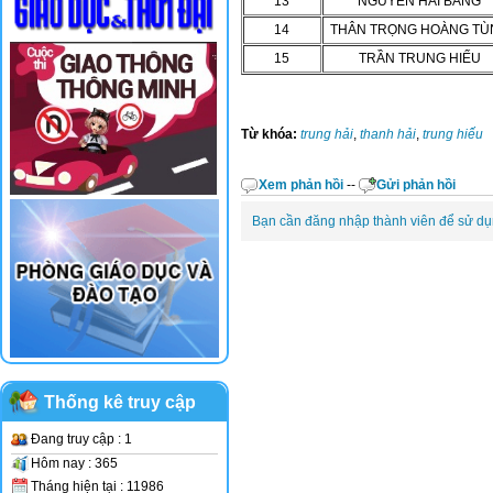
13
NGUYỄN HẢI BĂNG
14
THÂN TRỌNG HOÀNG TÙ
15
TRẦN TRUNG HIẾU
Từ khóa:
trung hải
,
thanh hải
,
trung hiếu
Xem phản hồi
--
Gửi phản hồi
Bạn cần đăng nhập thành viên để sử d
Thống kê truy cập
Đang truy cập : 1
Hôm nay : 365
Tháng hiện tại : 11986