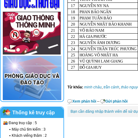
17
NGUYỄN NY NA
18
PHAN BẢO NGÂN
19
PHẠM TUẤN BẢO
20
NGUYỄN NHẬT BẢO KHANH
21
VÕ BẢO NAM
22
HÀ GIA PHƯỚC
23
NGUYỄN ÁNH DƯƠNG
24
NGUYỄN TRẦN TRÚC PHƯƠNG
25
HOÀNG VÕ NHẬT HẠ
26
VŨ QUỲNH LAM GIANG
27
ĐỖ GIA HUY
Từ khóa:
minh châu
,
trần cảnh
,
thảo ngu
Xem phản hồi
--
Gửi phản hồi
Bạn cần đăng nhập thành viên để sử d
Thống kê truy cập
Đang truy cập : 5
•
Máy chủ tìm kiếm : 3
•
Khách viếng thăm : 2