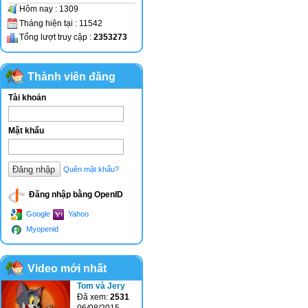
Hôm nay : 1309
Tháng hiện tại : 11542
Tổng lượt truy cập :
2353273
Thành viên đăng
Tài khoản
nhập
Mật khẩu
Quên mật khẩu?
Đăng nhập bằng OpenID
Google
Yahoo
Myopenid
Video mới nhất
Tom và Jery
Đã xem:
2531