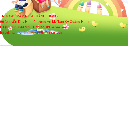
TRƯỜNG MẦM NON THÁNH GIÓNG
96 Nguyễn Duy Hiệu,Phường An Mỹ,Tam Kỳ,Quảng Nam
ĐT:(05103) 844789 - Hotline: 0914744144
Email:mamnonthanhgiongtk@gmail.com