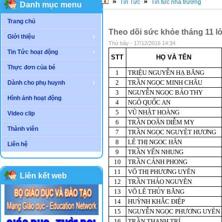
»
»
Tin Tức
Tin tức nhà trường
Danh mục menu
Trang chủ
Theo dõi sức khỏe tháng 11 lớ
Giới thiệu
Thứ bảy - 17/12/2016 14:34
Tin Tức hoạt động
STT
HỌ VÀ TÊN
Thực đơn của bé
1
TRIỆU NGUYỄN HẠ BĂNG
2
TRẦN NGỌC MINH CHÂU
Dành cho phụ huynh
3
NGUYỄN NGỌC BẢO THY
Hình ảnh hoạt động
4
NGÔ QUỐC AN
5
VŨ NHẬT HOÀNG
Video clip
6
TRẦN DOÃN DIỄM MY
Thành viên
7
TRẦN NGỌC NGUYỆT HƯƠNG
8
LÊ THỊ NGOC HÂN
Liên hệ
9
TRẦN YẾN NHUNG
10
TRẦN CẢNH PHONG
11
VÕ THỊ PHƯƠNG UYÊN
Liên kết web
12
TRẦN THẢO NGUYÊN
13
VÕ LÊ THỦY BĂNG
14
HUỲNH KHẮC ĐIỆP
15
NGUYỄN NGỌC PHƯƠNG UYÊN
16
TRẦN THANH TRÍ